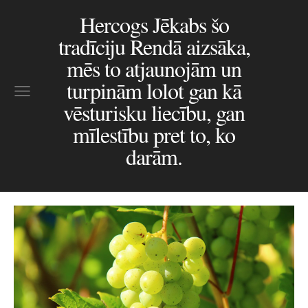
Hercogs Jēkabs šo
tradīciju Rendā aizsāka,
mēs to atjaunojām un
turpinām lolot gan kā
vēsturisku liecību, gan
mīlestību pret to, ko
darām.