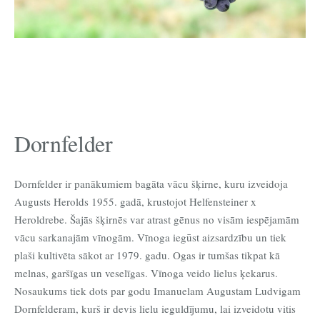
Dornfelder
Dornfelder ir panākumiem bagāta vācu šķirne, kuru izveidoja
Augusts Herolds 1955. gadā, krustojot Helfensteiner x
Heroldrebe. Šajās šķirnēs var atrast gēnus no visām iespējamām
vācu sarkanajām vīnogām. Vīnoga iegūst aizsardzību un tiek
plaši kultivēta sākot ar 1979. gadu. Ogas ir tumšas tikpat kā
melnas, garšīgas un veselīgas. Vīnoga veido lielus ķekarus.
Nosaukums tiek dots par godu Imanuelam Augustam Ludvigam
Dornfelderam, kurš ir devis lielu ieguldījumu, lai izveidotu vitis