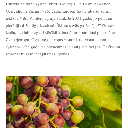
Hibrīda baltvīna šķirne, kuru izveidojis Dr. Helmut Becker
Geisenheim Vācijā 1975. gadā. Eiropas Savienība šo šķirni
iekļāva Vitis Vinifera šķirņu sarakstā 2001.gadā, jo pētījumi
pierādīja dižciltīgu izcelsmi. Šķirne savās garšas īpašībās nav
izcila, bet labi aug arī vēsākā klimatā un ir atradusi piekritējus
Ziemeļeiropā. Ogas nogatavojas visātrāk no visām citām
šķirnēm, labā gadā tās novācamas jau augusta beigās. Garšas un
smaržas buķetē ir sajūtamas upenes.