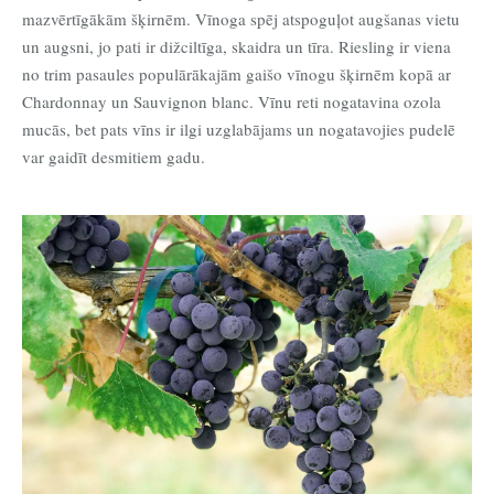
mazvērtīgākām šķirnēm. Vīnoga spēj atspoguļot augšanas vietu
un augsni, jo pati ir dižciltīga, skaidra un tīra. Riesling ir viena
no trim pasaules populārākajām gaišo vīnogu šķirnēm kopā ar
Chardonnay un Sauvignon blanc. Vīnu reti nogatavina ozola
mucās, bet pats vīns ir ilgi uzglabājams un nogatavojies pudelē
var gaidīt desmitiem gadu.