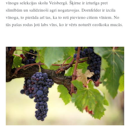
vīnogu selekcijas skolu Veisbergā. Šķirne ir izturīga pret
slimībām un salīdzinoši agri nogatavojas. Dornfelder ir izcila
vīnoga, to pierāda arī tas, ka to reti pievieno citiem vīniem. No
tās pašas rodas ļoti labs vīns, ko ir vērts noturēt ozolkoka mucās.