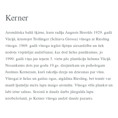
Kerner
Aromātiska baltā šķirne, kuru radīja Augusts Herolds 1929. gadā
Vācijā, krustojot Trollinger (Schiava Grossa) vīnogu ar Riesling
vīnogu. 1969. gadā vīnoga iegūst šķirņu aizsardzību un tiek
nodota vispārējai audzēšanai, kas dod lielus panākumus, jo
1990. gadā viņa jau ieņem 3. vietu pēc plantāciju lieluma Vācijā.
Nosaukums dots par godu 19.gs. dzejniekam un psihologam
Justinus Kerneram, kurš rakstīja dzeju un dziesmas par vīnu.
Vīnogai ir lielas un gaišas ogas, atgādina Riesling, bet tomēr var
manīt īpatnēju meža lapu maigo aromātu. Vīnoga vēlu plaukst un
labi iztur salnas. Sezonā ir daudz darbs jāiegulda lapu
ierobežošanā, jo Kerner vīnoga audzē daudz pazares.