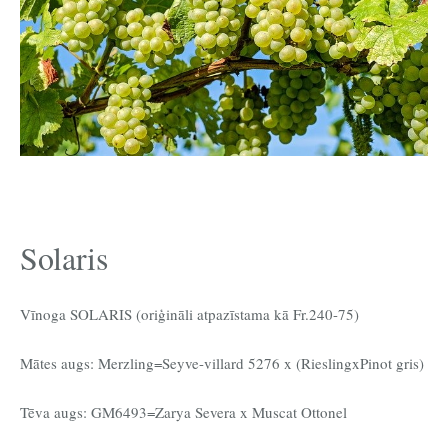
Solaris
Vīnoga SOLARIS (oriģināli atpazīstama kā Fr.240-75)
Mātes augs: Merzling=Seyve-villard 5276 x (RieslingxPinot gris)
Tēva augs: GM6493=Zarya Severa x Muscat Ottonel