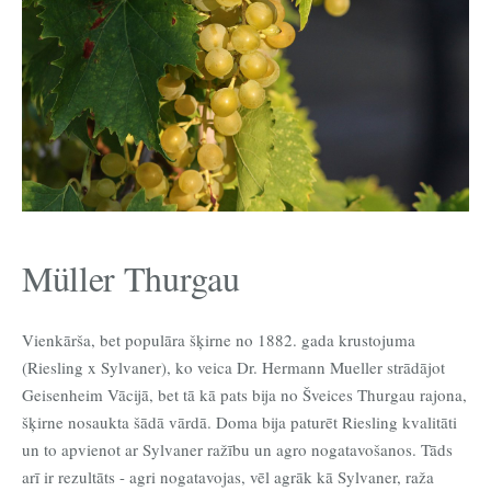
Müller Thurgau
Vienkārša, bet populāra šķirne no 1882. gada krustojuma
(Riesling x Sylvaner), ko veica Dr. Hermann Mueller strādājot
Geisenheim Vācijā, bet tā kā pats bija no Šveices Thurgau rajona,
šķirne nosaukta šādā vārdā. Doma bija paturēt Riesling kvalitāti
un to apvienot ar Sylvaner ražību un agro nogatavošanos. Tāds
arī ir rezultāts - agri nogatavojas, vēl agrāk kā Sylvaner, raža