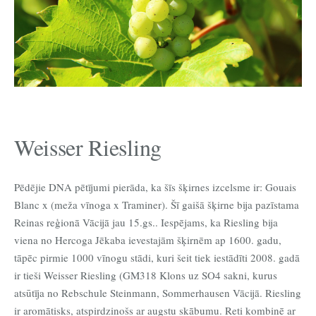
Weisser Riesling
Pēdējie DNA pētījumi pierāda, ka šīs šķirnes izcelsme ir: Gouais
Blanc x (meža vīnoga x Traminer). Šī gaišā šķirne bija pazīstama
Reinas reģionā Vācijā jau 15.gs.. Iespējams, ka Riesling bija
viena no Hercoga Jēkaba ievestajām šķirnēm ap 1600. gadu,
tāpēc pirmie 1000 vīnogu stādi, kuri šeit tiek iestādīti 2008. gadā
ir tieši Weisser Riesling (GM318 Klons uz SO4 sakni, kurus
atsūtīja no Rebschule Steinmann, Sommerhausen Vācijā. Riesling
ir aromātisks, atspirdzinošs ar augstu skābumu. Reti kombinē ar