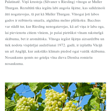
Palatinatē. Viņš krustoja (Silvaner x Riesling) vīnogu ar Muller
Thurgau. Rezultātā tika iegūta labi augoša šķirne, kas salīdzinoši
ātri nogatavojas, tā pat kā Muller Thurgau. Vīnogai ļoti labos
gados ir reibinoša smarža, atgādina melno plūškoku. Bacchus
var stādīt tur, kur Riesling nenogatavojas, kā arī viņa ir laba oga,
lai pievienotu citiem vīniem, jo pašai pietrūkst vīnam raksturīgā
skābuma, bet ir aromātiska. Vīnoga iegūst šķirņu aizsardzību un
tiek nodota vispārējai audzēšanai 1972. gadā, ir izplatīta Vācijā
un arī Anglijā, kur aukstāks klimats piedod ogai vairāk skābuma.
Nosaukums ņemts no grieķu vīna dieva Dionīsa romiešu
nosaukuma.