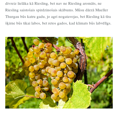
divreiz lielāka kā Riesling, bet nav ne Riesling aromāts, ne
Riesling saistošais spirdzinošais skābums. Mūsu dārzā Mueller
Thurgau būs katru gadu, jo agri nogatavojas, bet Riesling kā tīra
šķirne būs tikai labos, bet retos gados, kad klimats būs labvēlīgs.