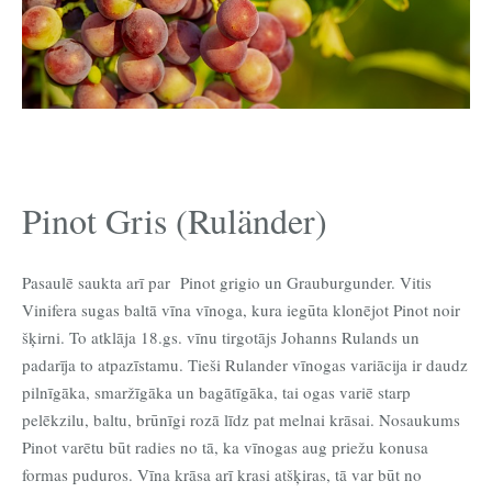
Pinot Gris (Ruländer)
Pasaulē saukta arī par Pinot grigio un Grauburgunder. Vitis
Vinifera sugas baltā vīna vīnoga, kura iegūta klonējot Pinot noir
šķirni. To atklāja 18.gs. vīnu tirgotājs Johanns Rulands un
padarīja to atpazīstamu. Tieši Rulander vīnogas variācija ir daudz
pilnīgāka, smaržīgāka un bagātīgāka, tai ogas variē starp
pelēkzilu, baltu, brūnīgi rozā līdz pat melnai krāsai. Nosaukums
Pinot varētu būt radies no tā, ka vīnogas aug priežu konusa
formas puduros. Vīna krāsa arī krasi atšķiras, tā var būt no