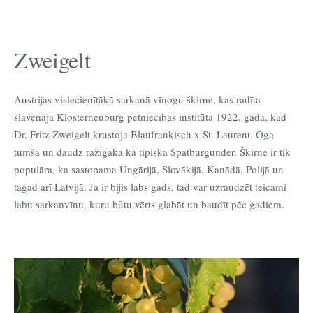
Zweigelt
Austrijas visiecienītākā sarkanā vīnogu škirne, kas radīta
slavenajā Klosterneuburg pētniecības institūtā 1922. gadā, kad
Dr. Fritz Zweigelt krustoja Blaufrankisch x St. Laurent. Oga
tumša un daudz ražīgāka kā tipiska Spatburgunder. Škirne ir tik
populāra, ka sastopama Ungārijā, Slovākijā, Kanādā, Polijā un
tagad arī Latvijā. Ja ir bijis labs gads, tad var uzraudzēt teicami
labu sarkanvīnu, kuru būtu vērts glabāt un baudīt pēc gadiem.