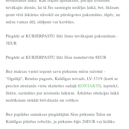
tuvākajās dienās, lai tā Jūs sasniegtu nedēļas laikā, bet, lūdzam
ņemt vērā ārkārtas stāvokli un pārslogotos pakomātus, tāpēc, ne
mūsu vainas dēļ, sūtījumi var kavēties.
Piegāde ar KURJERPASTU līdz Jums tuvākajam pakomātam -
5EUR
Piegāde ar KURJERPASTU līdz Jūsu namdurvīm 8EUR
Bez maksas variet izņemt savu pirkumu mūsu ražotnē -
''Ogulāji'', Rendas pagasts, Kuldīgas novads, LV-3319 (karti ar
precīzu atrašanās vietu skatieties sadaļā
KONTAKTI
), iepriekš,
lūdzu, sazināties par ierašanās laikiem. Ārkārtas situācijas laikā
nedrīkstam strādāt brīvdienās un svētkos
Bez papildus samaksas piegādājām Jūsu pirkumu Talsu un
Kuldīgas pilsētas robežās, ja pirkums bijis 20EUR vai lielāks.