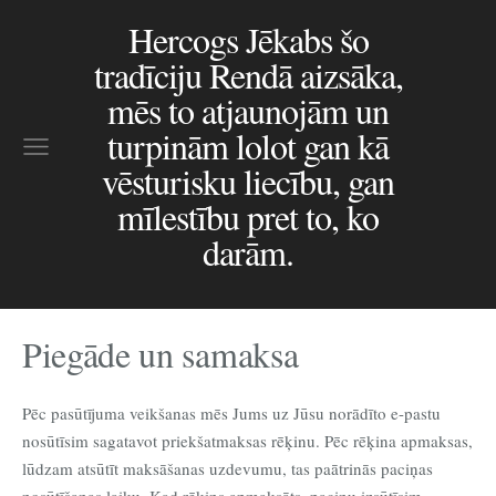
Hercogs Jēkabs šo
tradīciju Rendā aizsāka,
mēs to atjaunojām un
turpinām lolot gan kā
vēsturisku liecību, gan
mīlestību pret to, ko
darām.
Piegāde un samaksa
Pēc pasūtījuma veikšanas mēs Jums uz Jūsu norādīto e-pastu
nosūtīsim sagatavot priekšatmaksas rēķinu. Pēc rēķina apmaksas,
lūdzam atsūtīt maksāšanas uzdevumu, tas paātrinās paciņas
nosūtīšanas laiku. Kad rēķins apmaksāts, paciņu izsūtīsim