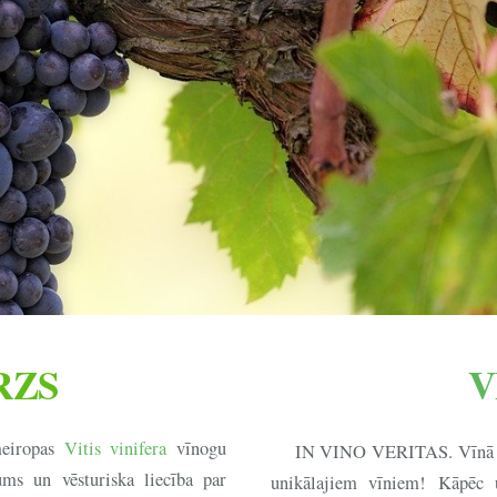
RZS
V
meiropas
Vitis vinifera
vīnogu
IN VINO VERITAS. Vīnā ir 
ms un vēsturiska liecība par
unikālajiem vīniem! Kāpēc u