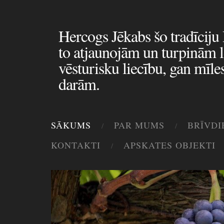
Hercogs Jēkabs šo tradīciju
to atjaunojām un turpinām l
vēsturisku liecību, gan mīles
darām.
SĀKUMS
PAR MUMS
BRĪVDI
KONTAKTI
APSKATES OBJEKTI