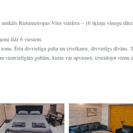
 unikāls Rietumeiropas Vitis vinifera – 16 šķirņu vīnogu dārz
ņemt līdz 6 viesiem.
zonu. Ērta divvietīga gulta un izvelkams, divvietīgs dīvāns. Te
vām vienvietīgām gultām, kuras var apvienot, izveidojot vienu d