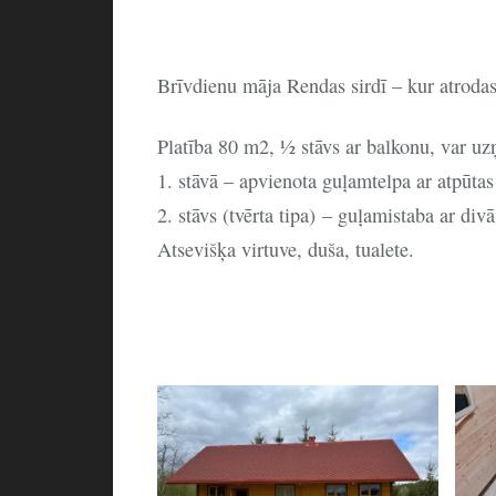
Brīvdienu māja Rendas sirdī – kur atrodas
Platība 80 m2, ½ stāvs ar balkonu, var uz
1. stāvā – apvienota guļamtelpa ar atpūtas 
2. stāvs (tvērta tipa) – guļamistaba ar di
Atsevišķa virtuve, duša, tualete.