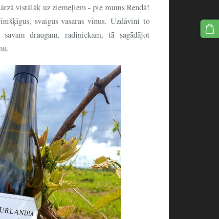
dārzā vistālāk uz ziemeļiem - pie mums Rendā!
nišķīgus, svaigus vasaras vīnus. Uzdāvini to
i savam draugam, radiniekam, tā sagādājot
mu.