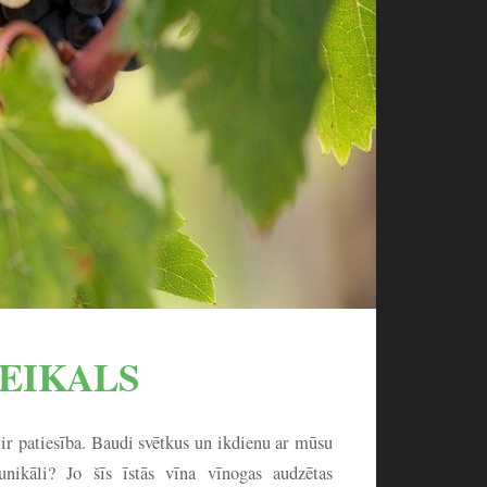
EIKALS
patiesība. Baudi svētkus un ikdienu ar mūsu
nikāli? Jo šīs īstās vīna vīnogas audzētas