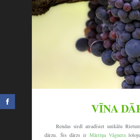
VĪNA DĀ
Rendas sirdī atradīsiet unikālu Rietu
dārzu. Šis dārzs ir
Mārtiņa Vāgnera
loloju