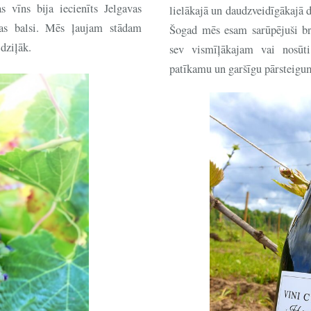
 vīns bija iecienīts Jelgavas
lielākajā un daudzveidīgākajā 
s balsi. Mēs ļaujam stādam
Šogad mēs esam sarūpējuši brī
 dziļāk.
sev vismīļākajam vai nosūt
patīkamu un garšīgu pārsteigu