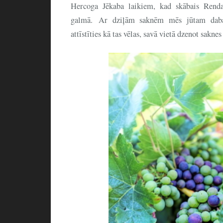
Hercoga Jēkaba laikiem, kad skābais Rendas
galmā. Ar dziļām saknēm mēs jūtam daba
attīstīties kā tas vēlas, savā vietā dzenot saknes