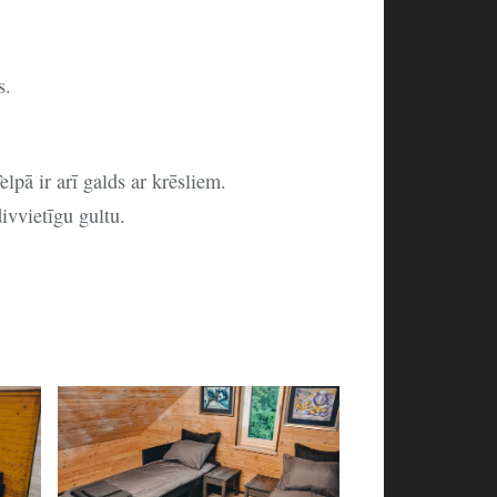
s.
lpā ir arī galds ar krēsliem.
ivvietīgu gultu.